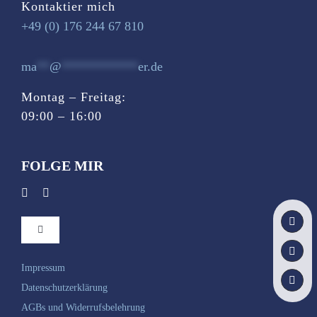
Kontaktier mich
+49 (0) 176 244 67 810
ma
**
@
************
er.de
Montag – Freitag:
09:00 – 16:00
FOLGE MIR
Toggle
Navigation
Startseite
Impressum
Datenschutzerklärung
AGBs und Widerrufsbelehrung
Du bist …