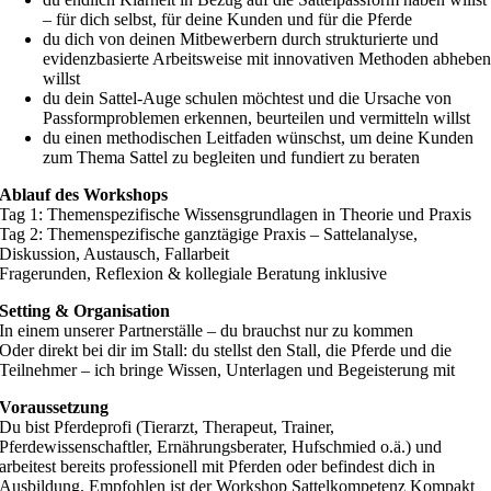
– für dich selbst, für deine Kunden und für die Pferde
du dich von deinen Mitbewerbern durch strukturierte und
evidenzbasierte Arbeitsweise mit innovativen Methoden abhebe
willst
du dein Sattel-Auge schulen möchtest und die Ursache von
Passformproblemen erkennen, beurteilen und vermitteln willst
du einen methodischen Leitfaden wünschst, um deine Kunden
zum Thema Sattel zu begleiten und fundiert zu beraten
Ablauf des Workshops
Tag 1: Themenspezifische Wissensgrundlagen in Theorie und Praxis
Tag 2: Themenspezifische ganztägige Praxis – Sattelanalyse,
Diskussion, Austausch, Fallarbeit
Fragerunden, Reflexion & kollegiale Beratung inklusive
Setting & Organisation
In einem unserer Partnerställe – du brauchst nur zu kommen
Oder direkt bei dir im Stall: du stellst den Stall, die Pferde und die
Teilnehmer – ich bringe Wissen, Unterlagen und Begeisterung mit
Voraussetzung
Du bist Pferdeprofi (Tierarzt, Therapeut, Trainer,
Pferdewissenschaftler, Ernährungsberater, Hufschmied o.ä.) und
arbeitest bereits professionell mit Pferden oder befindest dich in
Ausbildung. Empfohlen ist der Workshop Sattelkompetenz Kompakt