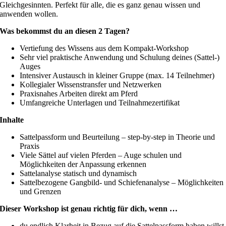
Gleichgesinnten. Perfekt für alle, die es ganz genau wissen und
anwenden wollen.
Was bekommst du an diesen
2 Tagen?
Vertiefung des Wissens aus dem Kompakt-Workshop
Sehr viel praktische Anwendung und Schulung deines (Sattel-)
Auges
Intensiver Austausch in kleiner Gruppe (max. 14 Teilnehmer)
Kollegialer Wissenstransfer und Netzwerken
Praxisnahes Arbeiten direkt am Pferd
Umfangreiche Unterlagen und Teilnahmezertifikat
Inhalte
Sattelpassform und Beurteilung – step-by-step in Theorie und
Praxis
Viele Sättel auf vielen Pferden – Auge schulen und
Möglichkeiten der Anpassung erkennen
Sattelanalyse statisch und dynamisch
Sattelbezogene Gangbild- und Schiefenanalyse – Möglichkeiten
und Grenzen
Dieser Workshop ist genau richtig für dich, wenn …
du endlich Klarheit in Bezug auf die Sattelpassform haben willst