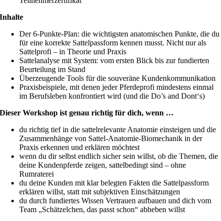
Teilnehmerzertifikat
Inhalte
Der 6-Punkte-Plan: die wichtigsten anatomischen Punkte, die du
für eine korrekte Sattelpassform kennen musst. Nicht nur als
Sattelprofi – in Theorie und Praxis
Sattelanalyse mit System: vom ersten Blick bis zur fundierten
Beurteilung im Stand
Überzeugende Tools für die souveräne Kundenkommunikation
Praxisbeispiele, mit denen jeder Pferdeprofi mindestens einmal
im Berufsleben konfrontiert wird (und die Do’s and Dont‘s)
Dieser Workshop ist genau richtig für dich, wenn …
du richtig tief in die sattelrelevante Anatomie einsteigen und die
Zusammenhänge von Sattel-Anatomie-Biomechanik in der
Praxis erkennen und erklären möchtest
wenn du dir selbst endlich sicher sein willst, ob die Themen, die
deine Kundenpferde zeigen, sattelbedingt sind – ohne
Rumraterei
du deine Kunden mit klar belegten Fakten die Sattelpassform
erklären willst, statt mit subjektiven Einschätzungen
du durch fundiertes Wissen Vertrauen aufbauen und dich vom
Team „Schätzelchen, das passt schon“ abheben willst