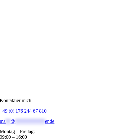
Kontaktier mich
+49 (0) 176 244 67 810
ma
**
@
************
er.de
Montag – Freitag:
09:00 – 16:00