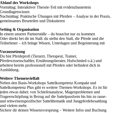
Ablauf des Workshops
Vormittag: Interaktiver Theorie-Teil mit evidenzbasiertem
Grundlagenwissen
Nachmittag: Praktische Übungen mit Pferden – Analyse in der Praxis,
gemeinsames Beurteilen und Diskutieren
Setting & Organisation
In einem unserer Partnerställe – du brauchst nur zu kommen
Oder direkt bei dir im Stall: du stellst den Stall, die Pferde und die
Teilnehmer – ich bringe Wissen, Unterlagen und Begeisterung mit
Voraussetzung
Du bist Pferdeprofi (Tierarzt, Therapeut, Trainer,
Pferdewissenschaftler, Ernährungsberater, Hufschmied o.ä.) und
arbeitest bereits professionell mit Pferden oder befindest dich in
Ausbildung.
Weitere Themenvielfalt
Neben den Basis-Workshops Sattelkompetenz Kompakt und
Sattelkompetenz Plus gibt es weitere Themen-Workshops. Es ist für
jeden etwas dabei: von Schiefenanalyse, Magenproblemen und
Trageerschöpfung in Bezug auf die Sattelpassform bis hin zu rasse-
und reitweisenspezifischer Sattelthematik und Jungpferdebesattlung
und vielem mehr.
Sichere dir deinen Wissensvorsprung – Weitere Infos und Buchung