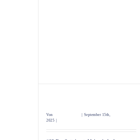
 nur Zubehör
#08 Der Sattelgurt: Mehr als nur
Zubehör
Von
Maren Bohleber
|
September 15th,
2025
|
Uncategorized