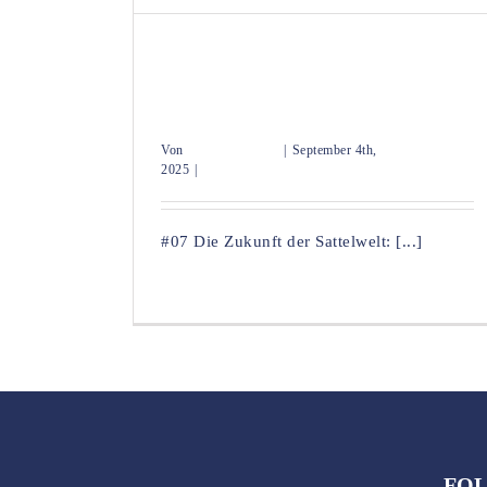
#07 Die Zukunft der Sattelwelt:
Herausforderungen und Chancen | mit
Gina Bresch
Von
Maren Bohleber
|
September 4th,
2025
|
Uncategorized
#07 Die Zukunft der Sattelwelt: [...]
Weiterlesen
0
FOL