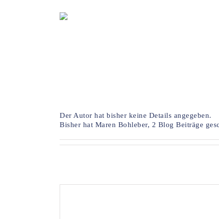
Zum
Inhalt
springen
Über
Maren Bohleber
Der Autor hat bisher keine Details angegeben.
Bisher hat Maren Bohleber, 2 Blog Beiträge ges