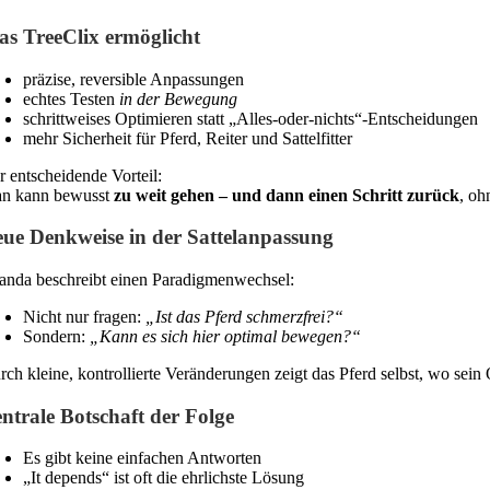
s TreeClix ermöglicht
präzise, reversible Anpassungen
echtes Testen
in der Bewegung
schrittweises Optimieren statt „Alles-oder-nichts“-Entscheidungen
mehr Sicherheit für Pferd, Reiter und Sattelfitter
r entscheidende Vorteil:
n kann bewusst
zu weit gehen – und dann einen Schritt zurück
, oh
ue Denkweise in der Sattelanpassung
landa beschreibt einen Paradigmenwechsel:
Nicht nur fragen:
„Ist das Pferd schmerzfrei?“
Sondern:
„Kann es sich hier optimal bewegen?“
rch kleine, kontrollierte Veränderungen zeigt das Pferd selbst, wo sein
ntrale Botschaft der Folge
Es gibt keine einfachen Antworten
„It depends“ ist oft die ehrlichste Lösung