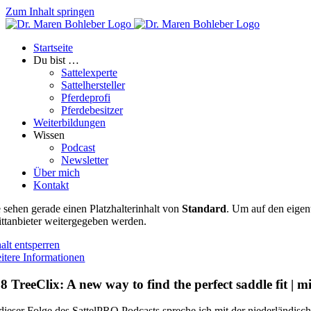
Zum Inhalt springen
Startseite
Du bist …
Sattelexperte
Sattelhersteller
Pferdeprofi
Pferdebesitzer
Weiterbildungen
Wissen
Podcast
Newsletter
Über mich
Kontakt
e sehen gerade einen Platzhalterinhalt von
Standard
. Um auf den eigent
ittanbieter weitergegeben werden.
alt entsperren
itere Informationen
8 TreeClix: A new way to find the perfect saddle fit | 
 dieser Folge des SattelPRO Podcasts spreche ich mit der niederländisc