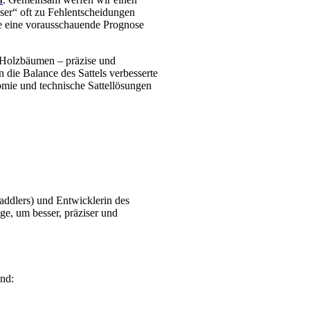
esser“ oft zu Fehlentscheidungen
wie eine vorausschauende Prognose
n Holzbäumen – präzise und
 die Balance des Sattels verbesserte
omie und technische Sattellösungen
 Saddlers) und Entwicklerin des
e, um besser, präziser und
end: