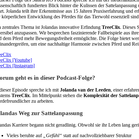
ssenschaftlich fundierten Blick hinter die Kulissen der Sattelanpassung 
hrt. Jolanda teilt ihre Erkenntnisse aus 15 Jahren Praxiserfahrung un
r körperlichen Entwicklung des Pferdes für das Tierwohl essenziell sind
n zentrales Thema ist Jolandas innovative Erfindung
TreeClix
. Dieses 
versibel anzupassen. Wir besprechen faszinierende Fallbeispiele aus ihr
d dem Pferd mehr Bewegungsfreiheit ermöglichte. Die Folge bietet wert
einandergreifen, um eine nachhaltige Harmonie zwischen Pferd und Reit
eeClix
eeClix [Youtube]
eeClix [Instagram]
rum geht es in dieser Podcast-Folge?
 dieser Episode spreche ich mit
Jolanda van der Leeden
, einer erfahr
stems
TreeClix
. Im Mittelpunkt stehen die
Komplexität der Sattelan
erdefreundlicher zu arbeiten.
landas Weg zur Sattelanpassung
andas Karriere begann nicht geradlinig. Obwohl sie ihr Leben lang geritte
Vieles beruhte auf
„Gefühl“
statt auf nachvollziehbarer Struktur