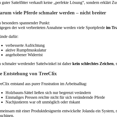
n guter Sattelfitter verkauft keine „perfekte Lösung“, sondern erklär
rum viele Pferde schmaler werden – nicht breiter
n besonders spannender Punkt:
tgegen der weit verbreiteten Annahme werden viele Sportpferde
im Tr
ünde dafür:
verbesserte Aufrichtung
aktive Rumpfmuskulatur
angehobener Widerrist
n schmaler werdender Sattelwinkel ist daher
kein schlechtes Zeichen
,
e Entstehung von TreeClix
eClix entstand aus purer Frustration im Arbeitsalltag:
Holzbaum-Sättel ließen sich nur begrenzt verändern
Einmaliges Pressen reichte nicht für sich verändernde Pferde
Nachjustieren war oft unmöglich oder riskant
meinsam mit einer Produktdesignerin entwickelte Jolanda ein System, 
schinen.