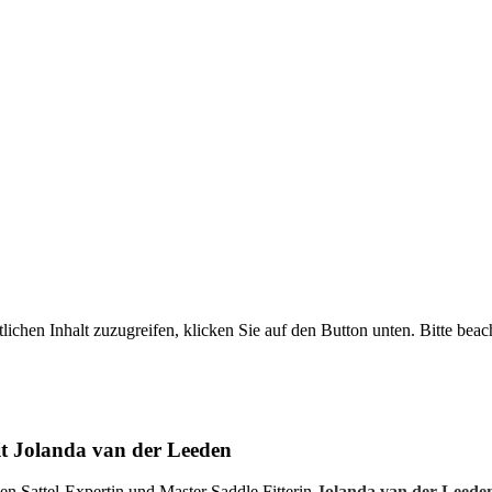
lichen Inhalt zuzugreifen, klicken Sie auf den Button unten. Bitte beac
mit Jolanda van der Leeden
hen Sattel-Expertin und Master Saddle Fitterin
Jolanda van der Leede