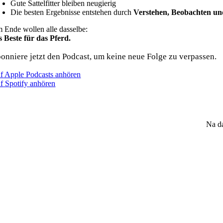
Gute Sattelfitter bleiben neugierig
Die besten Ergebnisse entstehen durch
Verstehen, Beobachten u
 Ende wollen alle dasselbe:
s Beste für das Pferd.
onniere jetzt den Podcast, um keine neue Folge zu verpassen.
f Apple Podcasts anhören
f Spotify anhören
Na da