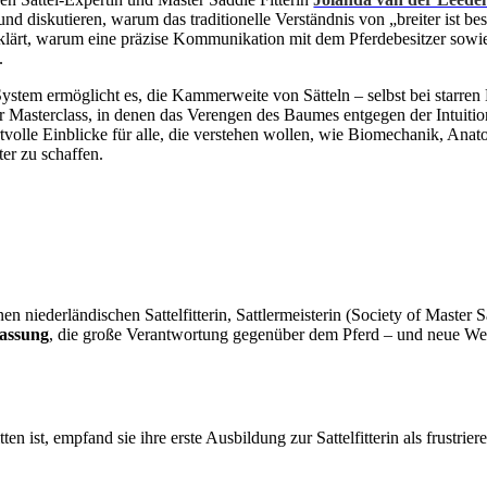
und diskutieren, warum das traditionelle Verständnis von „breiter ist b
d erklärt, warum eine präzise Kommunikation mit dem Pferdebesitzer so
.
System ermöglicht es, die Kammerweite von Sätteln – selbst bei starre
er Masterclass, in denen das Verengen des Baumes entgegen der Intuition
volle Einblicke für alle, die verstehen wollen, wie Biomechanik, Anat
er zu schaffen.
enen niederländischen Sattelfitterin, Sattlermeisterin (Society of Master
passung
, die große Verantwortung gegenüber dem Pferd – und neue Weg
n ist, empfand sie ihre erste Ausbildung zur Sattelfitterin als frustrier