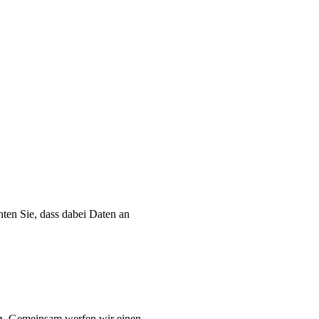
hten Sie, dass dabei Daten an
n
. Gemeinsam werfen wir einen