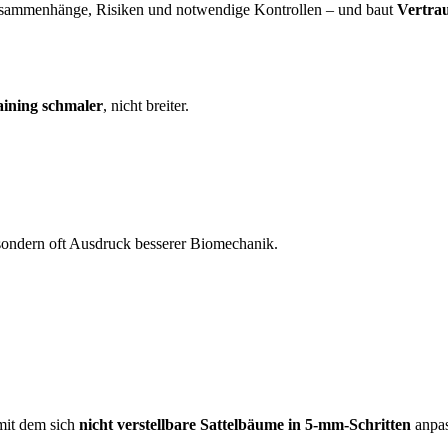
t Zusammenhänge, Risiken und notwendige Kontrollen – und baut
Vertra
aining schmaler
, nicht breiter.
 sondern oft Ausdruck besserer Biomechanik.
mit dem sich
nicht verstellbare Sattelbäume in 5-mm-Schritten
anpas