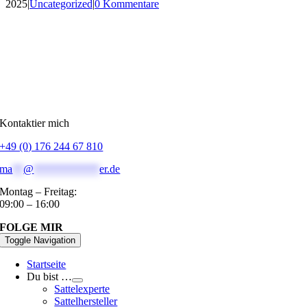
2025
|
Uncategorized
|
0 Kommentare
Kontaktier mich
+49 (0) 176 244 67 810
ma
**
@
************
er.de
Montag – Freitag:
09:00 – 16:00
FOLGE MIR
Toggle Navigation
Startseite
Du bist …
Sattelexperte
Sattelhersteller