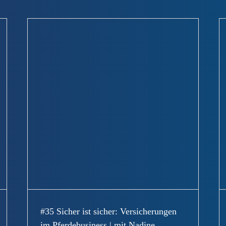
#34 Leder: Qualität, Pflege und Nachhaltigkeit im
Reitsport | mit Daniel Suchefort
Uncategorized
#35 Sicher ist sicher: Versicherungen
im Pferdebusiness | mit Nadine