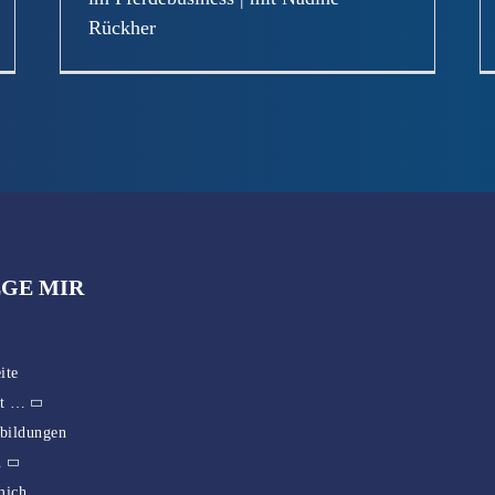
Rückher
GE MIR
ite
st …
rbildungen
n
mich