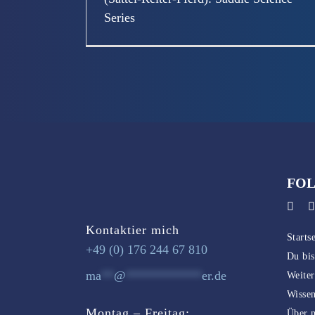
Series
Von
Sally
|
Juli 29th, 2025
|
Uncategorized
|
0 Kommentare
FOL
Kontaktier mich
Startse
+49 (0) 176 244 67 810
Du bi
ma
**
@
************
er.de
Weite
Wisse
Montag – Freitag:
Über 