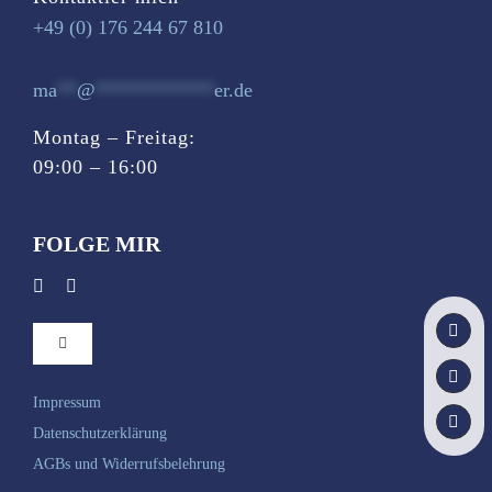
+49 (0) 176 244 67 810
ma
**
@
************
er.de
Montag – Freitag:
09:00 – 16:00
FOLGE MIR
Toggle
Navigation
Startseite
Impressum
Datenschutzerklärung
AGBs und Widerrufsbelehrung
Du bist …