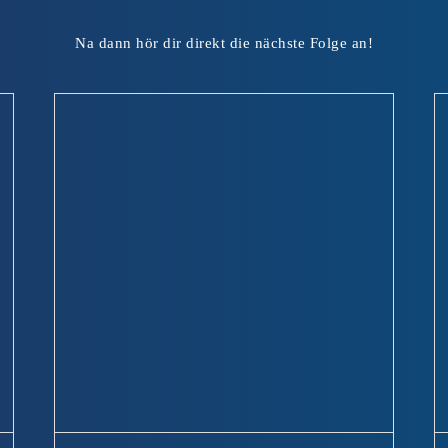
Na dann hör dir direkt die nächste Folge an!
#33 Vor- und Nachteile von Sattelunterlagen (nicht
t im
nur) beim Wanderritt | zu Gast bei Dr. Annika
Krämer-Kühl
Uncategorized