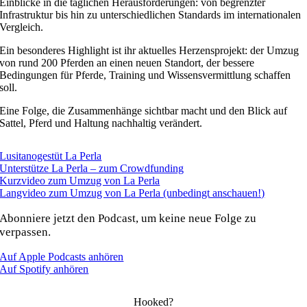
Einblicke in die täglichen Herausforderungen: von begrenzter
Infrastruktur bis hin zu unterschiedlichen Standards im internationalen
Vergleich.
Ein besonderes Highlight ist ihr aktuelles Herzensprojekt: der Umzug
von rund 200 Pferden an einen neuen Standort, der bessere
Bedingungen für Pferde, Training und Wissensvermittlung schaffen
soll.
Eine Folge, die Zusammenhänge sichtbar macht und den Blick auf
Sattel, Pferd und Haltung nachhaltig verändert.
Lusitanogestüt La Perla
Unterstütze La Perla – zum Crowdfunding
Kurzvideo zum Umzug von La Perla
Langvideo zum Umzug von La Perla (unbedingt anschauen!)
Abonniere jetzt den Podcast, um keine neue Folge zu
verpassen.
Auf Apple Podcasts anhören
Auf Spotify anhören
Hooked?