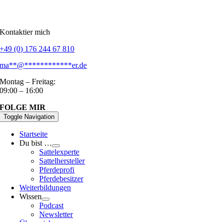
Kontaktier mich
+49 (0) 176 244 67 810
ma
**
@
************
er.de
Montag – Freitag:
09:00 – 16:00
FOLGE MIR
Toggle Navigation
Startseite
Du bist …
Sattelexperte
Sattelhersteller
Pferdeprofi
Pferdebesitzer
Weiterbildungen
Wissen
Podcast
Newsletter