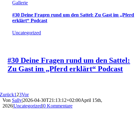
Gallerie
#30 Deine Fragen rund um den Sattel: Zu Gast im „Pferd
erklärt“ Podcast
Uncategorized
#30 Deine Fragen rund um den Sattel:
Zu Gast im „Pferd erklärt“ Podcast
Zurück
1
2
3
Vor
Von
Sally
|
2026-04-30T21:13:12+02:00
April 15th,
2026
|
Uncategorized
|
0 Kommentare