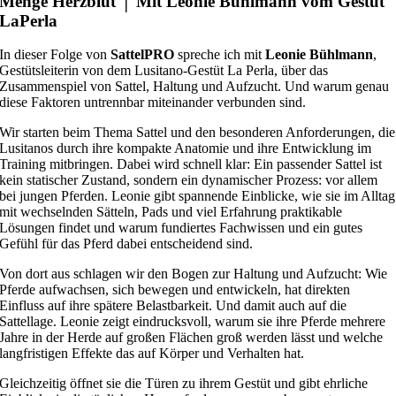
Menge Herzblut │ Mit Leonie Bühlmann vom Gestüt
LaPerla
In dieser Folge von
SattelPRO
spreche ich mit
Leonie Bühlmann
,
Gestütsleiterin von dem Lusitano-Gestüt La Perla, über das
Zusammenspiel von Sattel, Haltung und Aufzucht. Und warum genau
diese Faktoren untrennbar miteinander verbunden sind.
Wir starten beim Thema Sattel und den besonderen Anforderungen, die
Lusitanos durch ihre kompakte Anatomie und ihre Entwicklung im
Training mitbringen. Dabei wird schnell klar: Ein passender Sattel ist
kein statischer Zustand, sondern ein dynamischer Prozess: vor allem
bei jungen Pferden. Leonie gibt spannende Einblicke, wie sie im Alltag
mit wechselnden Sätteln, Pads und viel Erfahrung praktikable
Lösungen findet und warum fundiertes Fachwissen und ein gutes
Gefühl für das Pferd dabei entscheidend sind.
Von dort aus schlagen wir den Bogen zur Haltung und Aufzucht: Wie
Pferde aufwachsen, sich bewegen und entwickeln, hat direkten
Einfluss auf ihre spätere Belastbarkeit. Und damit auch auf die
Sattellage. Leonie zeigt eindrucksvoll, warum sie ihre Pferde mehrere
Jahre in der Herde auf großen Flächen groß werden lässt und welche
langfristigen Effekte das auf Körper und Verhalten hat.
Gleichzeitig öffnet sie die Türen zu ihrem Gestüt und gibt ehrliche