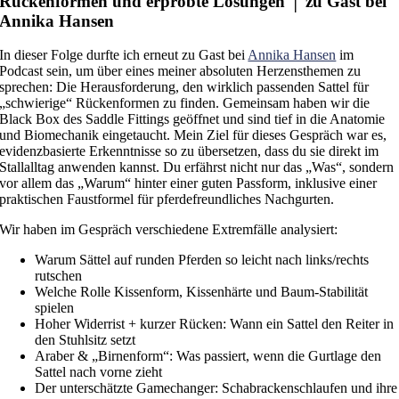
Rückenformen und erprobte Lösungen │ zu Gast bei
Annika Hansen
In dieser Folge durfte ich erneut zu Gast bei
Annika Hansen
im
Podcast sein, um über eines meiner absoluten Herzensthemen zu
sprechen: Die Herausforderung, den wirklich passenden Sattel für
„schwierige“ Rückenformen zu finden. Gemeinsam haben wir die
Black Box des Saddle Fittings geöffnet und sind tief in die Anatomie
und Biomechanik eingetaucht. Mein Ziel für dieses Gespräch war es,
evidenzbasierte Erkenntnisse so zu übersetzen, dass du sie direkt im
Stallalltag anwenden kannst. Du erfährst nicht nur das „Was“, sondern
vor allem das „Warum“ hinter einer guten Passform, inklusive einer
praktischen Faustformel für pferdefreundliches Nachgurten.
Wir haben im Gespräch verschiedene Extremfälle analysiert:
Warum Sättel auf runden Pferden so leicht nach links/rechts
rutschen
Welche Rolle Kissenform, Kissenhärte und Baum-Stabilität
spielen
Hoher Widerrist + kurzer Rücken: Wann ein Sattel den Reiter in
den Stuhlsitz setzt
Araber & „Birnenform“: Was passiert, wenn die Gurtlage den
Sattel nach vorne zieht
Der unterschätzte Gamechanger: Schabrackenschlaufen und ihre