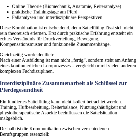
Online-Theorie (Biomechanik, Anatomie, Reiteranalyse)
praktische Trainingstage am Pferd
Fallanalysen und interdisziplinäre Perspektiven
Diese Kombination ist entscheidend, denn Sattelfitting lässt sich nicht
rein theoretisch erlernen. Erst durch praktische Erfahrung entsteht ein
echtes Verständnis für Druckverteilung, Bewegung,
Kompensationsmuster und funktionelle Zusammenhänge.
Gleichzeitig wurde deutlich:
Nach einer Ausbildung ist man nicht „fertig“, sondern steht am Anfang
eines kontinuierlichen Lernprozesses – vergleichbar mit vielen anderen
komplexen Fachdisziplinen.
Interdisziplinäre Zusammenarbeit als Schlüssel zur
Pferdegesundheit
Ein fundiertes Sattelfitting kann nicht isoliert betrachtet werden.
Training, Hufbearbeitung, Reiterbalance, Nutzungshäufigkeit und
physiotherapeutische Aspekte beeinflussen die Sattelsituation
maßgeblich.
Deshalb ist die Kommunikation zwischen verschiedenen
Berufsgruppen essenziell: