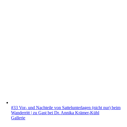
#33 Vor- und Nachteile von Sattelunterlagen (nicht nur) beim
Wanderritt | zu Gast bei Dr. Annika Krämer-Kühl
Gallerie