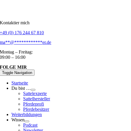
Kontaktier mich
+49 (0) 176 244 67 810
ma
**
@
************
er.de
Montag – Freitag:
09:00 – 16:00
FOLGE MIR
Toggle Navigation
Startseite
Du bist …
Sattelexperte
Sattelhersteller
Pferdeprofi
Pferdebesitzer
Weiterbildungen
Wissen
Podcast
Newsletter