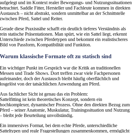
aufgelegt und im Kontext realer Bewegungs- und Nutzungssituationen
betrachtet. Saddle Fitter, Hersteller und Fachleute kommen in direkten
Austausch – nicht abstrakt, sondern unmittelbar an der Schnittstelle
zwischen Pferd, Sattel und Reiter.
Gerade diese Praxisnähe schafft ein deutlich tieferes Verständnis als
rein statische Präsentationen. Man spürt, wie ein Sattel liegt, erkennt
Unterschiede zwischen Pferdetypen und bekommt ein realistischeres
Bild von Passform, Kompatibilität und Funktion.
Warum klassische Formate oft zu statisch sind
Ein wichtiger Punkt im Gespräch war die Kritik an traditionellen
Messen und Trade Shows. Dort treffen zwar viele Fachpersonen
aufeinander, doch der Austausch bleibt häufig oberflächlich und
losgelöst von der tatsächlichen Anwendung am Pferd.
Aus fachlicher Sicht ist genau das ein Problem:
Sattelfitting ist kein theoretisches Konzept, sondern ein
hochkomplexer, dynamischer Prozess. Ohne den direkten Bezug zum
Pferd – seiner Anatomie, Muskulatur, Trainingssituation und Nutzung
– bleibt jede Beurteilung unvollständig.
Ein immersives Format, bei dem echte Pferde, unterschiedliche
Satteltypen und reale Fragestellungen zusammenkommen, ermöglicht