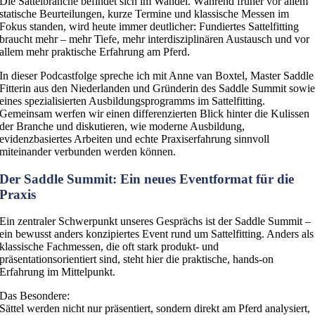
Die Sattelbranche befindet sich im Wandel. Während früher vor allem
statische Beurteilungen, kurze Termine und klassische Messen im
Fokus standen, wird heute immer deutlicher: Fundiertes Sattelfitting
braucht mehr – mehr Tiefe, mehr interdisziplinären Austausch und vor
allem mehr praktische Erfahrung am Pferd.
In dieser Podcastfolge spreche ich mit Anne van Boxtel, Master Saddle
Fitterin aus den Niederlanden und Gründerin des Saddle Summit sowi
eines spezialisierten Ausbildungsprogramms im Sattelfitting.
Gemeinsam werfen wir einen differenzierten Blick hinter die Kulissen
der Branche und diskutieren, wie moderne Ausbildung,
evidenzbasiertes Arbeiten und echte Praxiserfahrung sinnvoll
miteinander verbunden werden können.
Der Saddle Summit: Ein neues Eventformat für die
Praxis
Ein zentraler Schwerpunkt unseres Gesprächs ist der Saddle Summit –
ein bewusst anders konzipiertes Event rund um Sattelfitting. Anders als
klassische Fachmessen, die oft stark produkt- und
präsentationsorientiert sind, steht hier die praktische, hands-on
Erfahrung im Mittelpunkt.
Das Besondere:
Sättel werden nicht nur präsentiert, sondern direkt am Pferd analysiert,