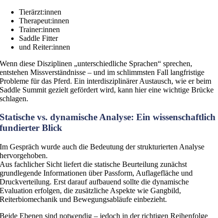
Tierärzt:innen
Therapeut:innen
Trainer:innen
Saddle Fitter
und Reiter:innen
Wenn diese Disziplinen „unterschiedliche Sprachen“ sprechen,
entstehen Missverständnisse – und im schlimmsten Fall langfristige
Probleme für das Pferd. Ein interdisziplinärer Austausch, wie er beim
Saddle Summit gezielt gefördert wird, kann hier eine wichtige Brücke
schlagen.
Statische vs. dynamische Analyse: Ein wissenschaftlich
fundierter Blick
Im Gespräch wurde auch die Bedeutung der strukturierten Analyse
hervorgehoben.
Aus fachlicher Sicht liefert die statische Beurteilung zunächst
grundlegende Informationen über Passform, Auflagefläche und
Druckverteilung. Erst darauf aufbauend sollte die dynamische
Evaluation erfolgen, die zusätzliche Aspekte wie Gangbild,
Reiterbiomechanik und Bewegungsabläufe einbezieht.
Beide Ebenen sind notwendig – jedoch in der richtigen Reihenfolge