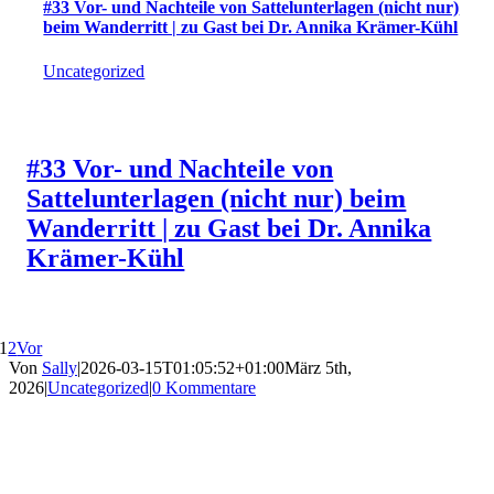
#33 Vor- und Nachteile von Sattelunterlagen (nicht nur)
beim Wanderritt | zu Gast bei Dr. Annika Krämer-Kühl
Uncategorized
#33 Vor- und Nachteile von
Sattelunterlagen (nicht nur) beim
Wanderritt | zu Gast bei Dr. Annika
Krämer-Kühl
1
2
Vor
Von
Sally
|
2026-03-15T01:05:52+01:00
März 5th,
2026
|
Uncategorized
|
0 Kommentare