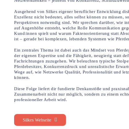
Netzwerkdenken – jenseits von Konkurrenz, Schuldzuwei
Ausgehend von Silkes eigener beruflicher Entwicklung dis
Exzellenz nicht bedeutet, alles selbst können zu müssen, 
Perspektiven notwendig sind. Wir sprechen darüber, wie in
auf Augenhöhe entsteht, welche Rolle Kommunikation geg
Kund:innen spielt und warum Faktenorientierung statt Abs
ist – gerade bei komplexen, lebenden Systemen wie Pferde
Ein zentrales Thema ist dabei auch das Mindset von Pferdepr
der eigenen Expertise und die Fähigkeit, neugierig statt de
Fachrichtungen zuzugehen. Wir beleuchten typische Stolpers
Pferdebesitzer, Konkurrenzdruck und unrealistische Erwar
Wege auf, wie Netzwerke Qualität, Professionalität und let
können.
Diese Folge liefert dir fundierte Denkanstöße und praxisna
Zusammenarbeit nicht nur möglich, sondern zu einem echt
professioneller Arbeit wird.
Silkes Webseite