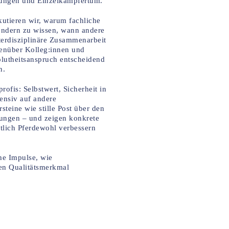
sungen und Einzelkämpfertum.
kutieren wir, warum fachliche
sondern zu wissen, wann andere
terdisziplinäre Zusammenarbeit
enüber Kolleg:innen und
olutheitsanspruch entscheidend
n.
ofis: Selbstwert, Sicherheit in
fensiv auf andere
teine wie stille Post über den
tungen – und zeigen konkrete
ztlich Pferdewohl verbessern
he Impulse, wie
en Qualitätsmerkmal