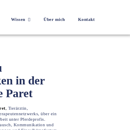
Wissen
Über mich
Kontakt
u
en in der
e Paret
ret
,
Tierärztin,
herapeutennetzwerks, über ein
beit unter Pferdeprofis.
stausch, Kommunikation und