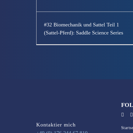
#32 Biomechanik und Sattel Teil 1
(Sattel-Pferd): Saddle Science Series
Von
Sally
|
Januar 15th, 2026
|
Uncategorized
|
0 Kommentare
FOL
Kontaktier mich
Startse
+49 (0) 176 244 67 810