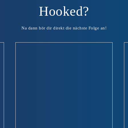
Hooked?
Na dann hör dir direkt die nächste Folge an!
ice:
#30 Deine Fragen rund um den Sattel: Zu Gast im
„Pferd erklärt“ Podcast
Uncategorized