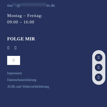
ma
**
@
************
er.de
Montag – Freitag:
09:00 – 16:00
FOLGE MIR
Toggle
Navigation
Startseite
Impressum
Datenschutzerklärung
AGBs und Widerrufsbelehrung
Du bist …
Weiterbildungen